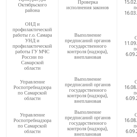
Положение о распределении стим.части фонда опл.труда
Проверка
15.02
Октябрьского
исполнения законов
п
района
Положение о служебных командировках
16.03
Положение о комиссии по осуществлению закупок на по
ОНД и
профилактической
услуг, выполнения работ для нужд муниципального бю
работы г.о. Самара
Выполнение
общеобразовательного учреждения Школа №29 имени н
УНД и
предписаний органов
11.09
пожарной охраны УВД Самарской области Карпова А.К.
профилактической
государственного
п
работы ГУ МЧС
контроля (надзора),
6.09
Положение о постоянно действующей комиссии по инв
России по
внеплановая
списанию материальных ценностей
Самарской
области
Выполнение
Управление
предписаний органов
Роспотребнадзора
16.08
государственного
по Самарской
п
контроля (надзора),
области
6.09
внеплановая
Программа по формированию законопослушного повед
Выполнение
Положение о школьном радио
Управление
предписаний органов
Роспотребнадзора
16.08
государственного
Положение об индивидуальном проекте обучающихся 1
по Самарской
п
контроля (надзора),
области
6.09
соответствии с ФГОС
внеплановая