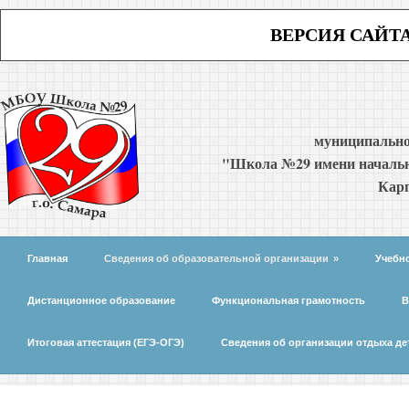
ВЕРСИЯ САЙТ
муниципально
"Школа №29 имени начальн
Карп
Главная
Сведения об образовательной организации
»
Учебн
Дистанционное образование
Функциональная грамотность
В
Итоговая аттестация (ЕГЭ-ОГЭ)
Сведения об организации отдыха де