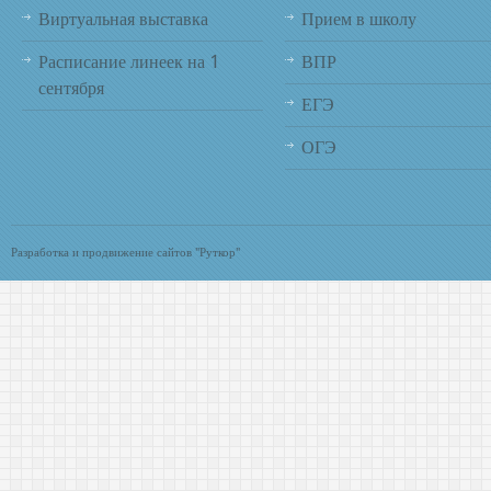
Виртуальная выставка
Заявление на получение платных образовательных услу
Прием в школу
Расписание линеек на 1
ВПР
сентября
ЕГЭ
ОГЭ
Разработка и продвижение сайтов "Руткор"