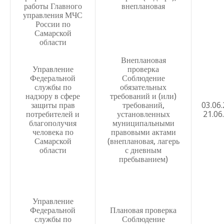
работы Главного
внеплановая
Положение о защите персональных данных работников
управления МЧС
России по
Положение об обработке и защите персональных данны
Самарской
области
Положение об организации и проведении аттестации п
на соответствие занимаемой должности, осуществляющ
Внеплановая
деятельность в МБОУ Школа № 29 г.о. Самара
Управление
проверка
Федеральной
Соблюдение
Положение по организации и проведению работ по обе
службы по
обязательных
надзору в сфере
требований и (или)
персональных данных при их обработке в информацио
защиты прав
требований,
03.06
персональных данных МБОУ Школа № 29 г.о. Самара
потребителей и
установленных
21.06
благополучия
муниципальными
Положение о школьном спортивном клубе
человека по
правовыми актами
Самарской
(внеплановая, лагерь
Инструкция по работе с инвалидами
области
с дневным
пребыванием)
Положение о внедрении и использовании АСУ РСО
Положение о формах и объемах домашнего задания
Положение о медали За особые успехи в учении
Управление
Федеральной
Плановая проверка
Положение о порядке и формах проведения итоговой а
службы по
Соблюдение