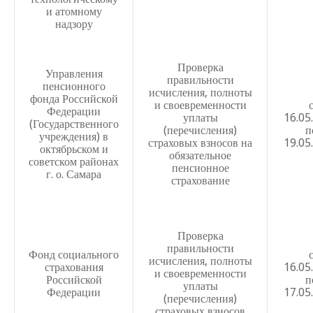
Положение о внутришкольном мониторинге качества о
и атомному
надзору
Положение о внутришкольной системе оценки качеств
№ 29» г.о. Самара
Проверка
Положение о мониторинге воспитательной деятельнос
Управления
правильности
пенсионного
бюджетном общеобразовательном учреждении средней 
исчисления, полноты
фонда Российской
№29 городского округа город Самара
и своевременности
Федерации
уплаты
16.05
(Государственного
Положение об организации обучения детей на дому
(перечисления)
п
учреждения) в
страховых взносов на
19.05
октябрьском и
Положение об электронном обучении и использовании
обязательное
советском районах
пенсионное
образовательных технологий
г. о. Самара
страхование
Положение о рабочей программе по дисциплинам и ку
Положение о рабочей программе внеурочной деятельно
Проверка
Изменения и дополнения в Положение о рабочей прог
правильности
Фонд социального
деятельности
исчисления, полноты
страхования
16.05
и своевременности
Российской
п
Положение об организации образовательного процесса 
уплаты
Федерации
17.05
(перечисления)
Положение об организации внеурочной деятельности о
страховых взносов