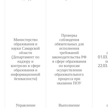
вне образовательных организаций (в формах семейного
самообразования) и организации промежуточной и итог
Порядок учета детей, проживающих на территориальном
муниципальным бюджетным общеобразовательным уч
городского округа Самара
Положение о группе продленного дня МБОУ «Школа №2
Проверка
Министерство
соблюдения
Положение о специальной медицинской группе по физи
образования и
обязательных для
науки Самарской
исполнения
Положение о внутришкольной системе оценки качеств
области
требований
№ 29» г.о. Самара
(Департамент по
законодательства РФ
01.03
надзору и
в сфере образования
п
Положение об общественном формировании Наркопост
контролю в сфере
по вопросам
22.03
образования и
осуществления
информационной
образовательного
безовасности)
процесса при
оказании ПОУ
Приказ № 20-од Об утверждении программы Нулевой 
Управление
Выполнение