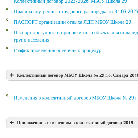
Коллективный договор 2023-2026. МБОУ Школа 29
Правила внутреннего трудового распорядка от 31.03.202
ПАСПОРТ организации отдыха ЛДП МБОУ Школа 29
Паспорт доступности приоритетного объекта для инвали
групп населения
График проведения оценочных процедур
Коллективный договор МБОУ Школа № 29 г.о. Самара 2018
Коллективный договор МБОУ Школа № 29 г.о. Самара 
Изменения в коллективный договор МБОУ Школа № 29 г.
Приложение 1. Правила внутреннего трудового распоря
Приложение 2. Положение по оплате труда 2018 г
Приложение 3. Положение о распределении специальн
Приложения к изменениям в коллективный договор 2019 г
Приложение 4. Стимулирующие выплаты 2018
Приложение 1. Правила внутреннего трудового распоря