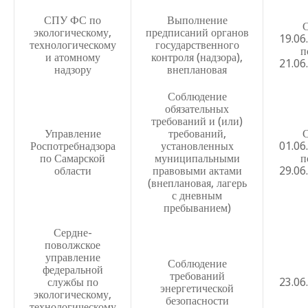
Правила, регламентирующие вопросы обмена деловыми
СПУ ФС по
Выполнение
делового гостеприимства
экологическому,
предписаний органов
19.06
технологическому
государственного
п
Положение о наставничестве
и атомному
контроля (надзора),
21.06
надзору
внеплановая
Положение о комиссии по применению к обучающимся
взыскания
Соблюдение
обязательных
Положение о порядке возникновения, приостановлени
требований и (или)
между ОО и обучающимися и (или) родителями несове
Управление
требований,
Роспотребнадзора
установленных
01.06
Порядок организации и осуществления образовательно
по Самарской
муниципальными
п
области
правовыми актами
29.06
Школы №29 г.о. Самара по основным общеобразовате
(внеплановая, лагерь
образовательным программам начального, общего, осно
с дневным
общего образования
пребыванием)
Положение о посещении учебных занятий участниками 
Сердне-
в школе
поволжское
управление
Соблюдение
Положение об условном переводе обучающихся в след
федеральной
требований
службы по
23.06
энергетической
Положение о внутришкольном контроле
экологическому,
безопасности
технологическому