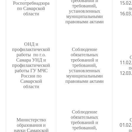
требований и
Роспотребнадзора
15.02
Положение о педагогическом совете школы
требований,
по Самарской
п
установленных
Положение об общем собрании трудового коллектива 
области
16.03
муниципальными
общеобразовательного учреждения Школа № 29 имени 
правовыми актами
пожарной охраны УВД Самарской области Карпова А.К.
Положение о совете школы
ОНД и
Положение о школьном сайте
профилактической
Соблюдение
работы по г.о.
обязательных
Положение о школьной библиотеке
Самара УНД и
требований и
11.02
профилактической
требований,
Положение о методическом совете
п
работы ГУ МЧС
установленных
12.03
России по
муниципальными
Положение о методическом объединении учителей пре
Самарской
правовыми актами
области
Положение об организации питания учащихся в столо
Самара
Положение о бракеражной комиссии муниципального 
Соблюдение
общеобразовательного учреждения Школа № 29 имени 
обязательных
пожарной охраны УВД Самарской области Карпова А.К.
Министерство
требований и
образования и
01.02
требований,
Положение о внедрении и использовании автоматизир
науки Самарской
п