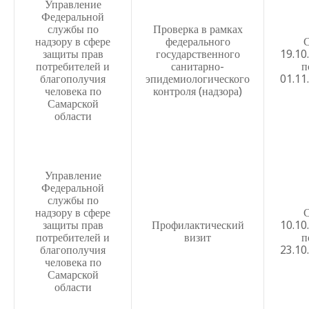
Управление
Правила приема граждан на обучение по образователь
Федеральной
службы по
Проверка в рамках
общего, основного общего и среднего общего образов
надзору в сфере
федерального
год
защиты прав
государственного
19.10
потребителей и
санитарно-
п
Положение о режиме занятий обучающихся
благополучия
эпидемиологического
01.11
человека по
контроля (надзора)
Положение о формах, периодичности и порядка текущег
Самарской
промежуточной аттестации обучающихся
области
Порядок отчисления и восстановления обучающихся
Положение оформления и возникновения, приостановл
отношений между МБОУ Школа № 29 г.о. Самара и об
Управление
Федеральной
несовершеннолетних обучающихся
службы по
надзору в сфере
Положение об организации обучения лиц с ограничен
защиты прав
Профилактический
10.10
здоровья Школа №29 г.о. Самара
потребителей и
визит
п
благополучия
23.10
Положение о порядке обеспечения учебниками в МБОУ
человека по
Самарской
Положение о психолого-педагогическом консилиуме
области
Положение о предотвращении и урегулировании конфл