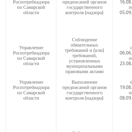
Пасспорт программы Нулевой травматизм
Роспотребнадзора
предписаний органов
16.08
по Самарской
государственного
п
Программа Муниципального бюджетного общеобразова
области
контроля (надзора)
05.09
«Школы №29» г.о. Самара «Нулевой травматизм» на пе
Заключение эксперта № 126-484 о проведении иденти
вредных и (или) опасных производственных факторов
Соблюдение
обязательных
Приказ № 40-од от 30.01.2017 Об утверждении состав
Управление
требований и (или)
Роспотребнадзора
специальной оценки условий труда
06.06
требований,
по Самарской
п
установленных
Приказ № 193 — од от 20.05.21г.о проведении СОУТ
области
23.08
муниципальными
правовыми актами
Отчет о проведении СОУТ 2021г.
Управление
Выполнение
Приказ о создании комиссии по проведению СОУТ 20
Роспотребнадзора
предписаний органов
19.08
по Самарской
государственного
п
Отчет комиссии по проведению СОУТ 2016
области
контроля (надзора)
08.09
Приказ о создании комиссии по проведению СОУТ 20
Отчет комиссии по проведению СОУТ 2015