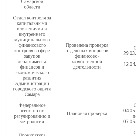
Самарской
области
Положение о Школьной газете
Отдел контроля за
Положение о проведении аттестации завучей
капитальными
вложениями и
внутреннего
муниципального
финансового
Проведена проверка
контроля в сфере
отдельных вопросов
29.03
закупок
финансово-
департамента
хозяйственной
12.04
финансов и
деятельности
Учетная политика для целей налогообложения на 2019 
экономического
развития
Положение о порядке оказания благотворительной по
Администрации
городского округа
Положение об оплате труда работников муниципально
Самара
общеобразовательного учреждения МБОУ Школы № 29 г.
Федеральное
Положение о распределении специальных выплат
агенство по
04.05
Плановая проверка
регулированию и
п
Положение по оплате труда советника по воспитанию о
метрологии
07.05
Положение по оплате труда работников от 11.01.2024г
Прокуратура