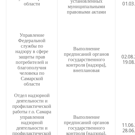
установленных
области
01.03
АСУ РСО
муниципальными
правовыми актами
Положение о ведении алфавитной книги записи обу
г.о. Самара
Положение о комиссии по противодействию коррупци
Управление
Федеральной
Положение о школьном конкурсе «Ученик года»
службы по
Выполнение
надзору в сфере
Положение о школьном заочном конкурсе «Учитель год
предписаний органов
защиты прав
02.08
государственного
потребителей и
19.08
Положение о школьной форме и внешнем виде обучаю
контроля (надзора),
благополучия
внеплановая
Положение о порядке ведения личных дел педагогов и
человека по
Самарской
Положение о символике МБОУ Школы №29 г.о. Самара
области
Положение об общественном совете ОУ по вопросам ре
Отдел надзорной
деятельности и
информации в Интернете
профилактической
Положение о едином орфографическом режиме
работы г.о. Самара
управления
Выполнение
Положение о самообследовании в МБОУ Школе № 29 г.
надзорной
предписаний органов
11.06
деятельности и
государственного
28.06
Политика безопасности персональных данных МБОУ Шк
профилактической
контроля (надзора),