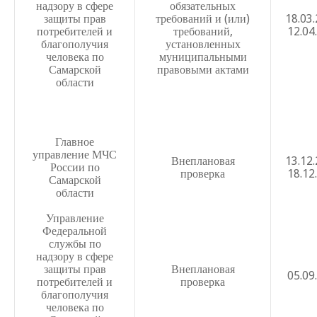
надзору в сфере
обязательных
Положение о порядке организации дистанционного обр
защиты прав
требований и (или)
18.03
потребителей и
Положение о порядке учета, заполнения и выдачи аттес
требований,
12.04
благополучия
установленных
Положение о родительском контроле за питанием
человека по
муниципальными
Самарской
правовыми актами
Положение о службе медиации в школе
области
Положение о службе психологического сопровождения
Положение о совете обучающихся
Главное
Положение о совете родителей
управление МЧС
Внеплановая
13.12
России по
проверка
18.12
Положение об индивидуальной программе реабилитаци
Самарской
области
Положение о комиссии по урегулированию споров меж
образовательных отношений
Управление
Федеральной
Положение о порядке ликвидации академической задо
службы по
надзору в сфере
Положение о порядке обучения по индивидуальному у
защиты прав
Внеплановая
05.09
потребителей и
проверка
Положение о проведении акции Подари учебник школе
благополучия
человека по
Положение о ведении электронного журнала