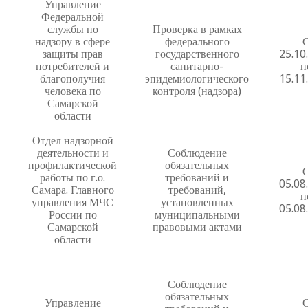
Управление
Порядок расследования и учета несчастных случаев с 
Федеральной
службы по
Проверка в рамках
пребывания в МБОУ Школа №29 г.о. Самара
надзору в сфере
федерального
защиты прав
государственного
25.10
Положение о нормах профессиональной этики
потребителей и
санитарно-
п
благополучия
эпидемиологического
15.11
Кодекс этики и служебного (антикоррупционного) пов
человека по
контроля (надзора)
Положение об языке обучения и родном языке
Самарской
области
Положение об архиве
Отдел надзорной
Положение об организации освоения обучающимися пр
деятельности и
Соблюдение
профилактической
обязательных
вне образовательный организаций.
работы по г.о.
требований и
05.08
Самара. Главного
Положение об индивидуальном проекте обучающихся
требований,
п
управления МЧС
установленных
05.08
Положение о пропускном внутриобъектном режиме в М
России по
муниципальными
Самарской
правовыми актами
Самара
области
Положение о порядке создания, обновления, использов
литературы фонда библиотеки и мерах, обеспечивающи
Соблюдение
Положение о сопровождении профессионального само
обязательных
Управление