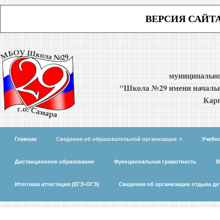
ВЕРСИЯ САЙТ
муниципально
"Школа №29 имени начальн
Карп
Главная
Сведения об образовательной организации
»
Учебн
Дистанционное образование
Функциональная грамотность
В
Итоговая аттестация (ЕГЭ-ОГЭ)
Сведения об организации отдыха де