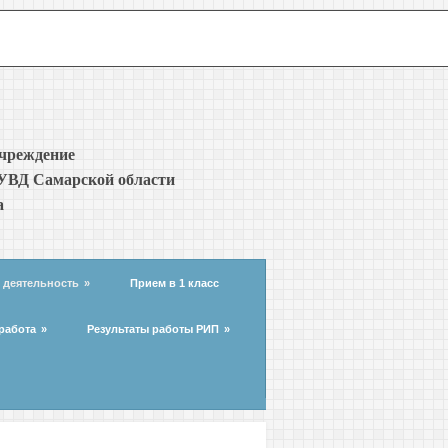
учреждение
УВД Самарской области
а
 деятельность
»
Прием в 1 класс
работа
»
Результаты работы РИП
»