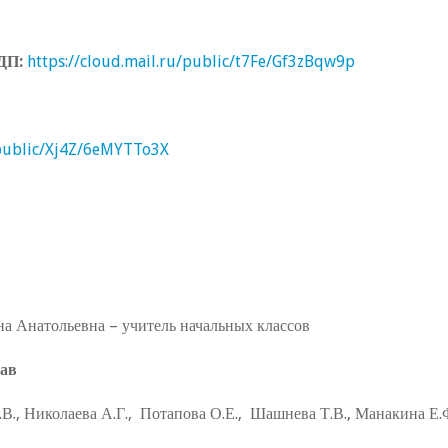
ЛДП
:
https://cloud.mail.ru/public/t7Fe/Gf3zBqw9p
/public/Xj4Z/6eMYTTo3X
на Анатольевна – учитель начальных классов
тав
., Николаева А.Г., Потапова О.Е., Шашнева Т.В., Манакина Е.Ф