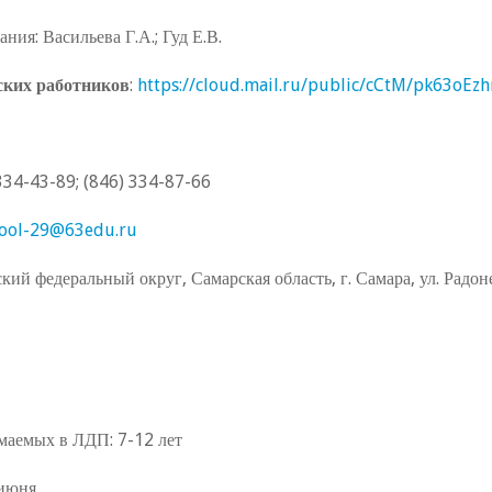
ия: Васильева Г.А.; Гуд Е.В.
ских работников
:
https://cloud.mail.ru/public/cCtM/pk63oEzh
34-43-89; (846) 334-87-66
hool-29@63edu.ru
й федеральный округ, Самарская область, г. Самара, ул. Радон
имаемых в ЛДП: 7-12 лет
 июня