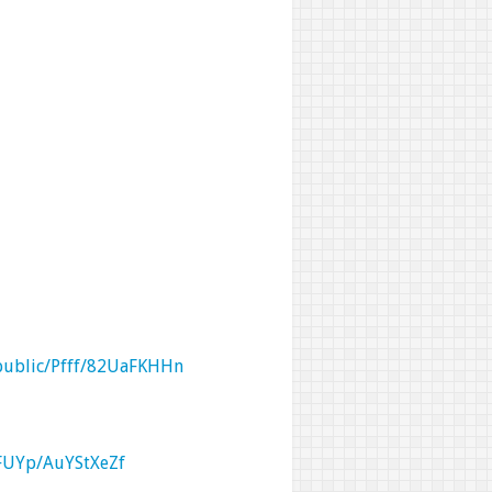
/public/Pfff/82UaFKHHn
/FUYp/AuYStXeZf