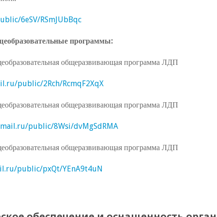
/public/6eSV/RSmJUbBqc
щеобразовательные программы:
щеобразовательная общеразвивающая программа ЛДП
ail.ru/public/2Rch/RcmqF2XqX
щеобразовательная общеразвивающая программа ЛДП
d.mail.ru/public/8Wsi/dvMgSdRMA
щеобразовательная общеразвивающая программа ЛДП
ail.ru/public/pxQt/YEnA9t4uN
ское обеспечение и оснащенность орга