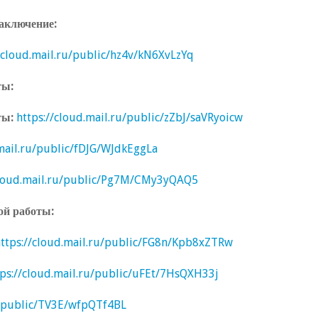
заключение
:
//cloud.mail.ru/public/hz4v/kN6XvLzYq
ты
:
ты:
https://cloud.mail.ru/public/zZbJ/saVRyoicw
.mail.ru/public/fDJG/WJdkEggLa
cloud.mail.ru/public/Pg7M/CMy3yQAQ5
ой работы
:
ttps://cloud.mail.ru/public/FG8n/Kpb8xZTRw
tps://cloud.mail.ru/public/uFEt/7HsQXH33j
u/public/TV3E/wfpQTf4BL