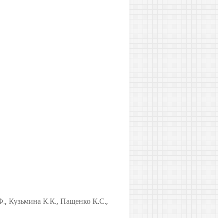
., Кузьмина К.К., Пащенко К.С.,