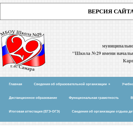
ВЕРСИЯ САЙТ
муниципально
"Школа №29 имени начальн
Карп
Главная
Сведения об образовательной организации
»
Учебн
Дистанционное образование
Функциональная грамотность
В
Итоговая аттестация (ЕГЭ-ОГЭ)
Сведения об организации отдыха де