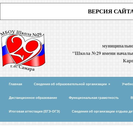
ВЕРСИЯ САЙТ
муниципально
"Школа №29 имени начальн
Карп
Главная
Сведения об образовательной организации
»
Учебн
Дистанционное образование
Функциональная грамотность
В
Итоговая аттестация (ЕГЭ-ОГЭ)
Сведения об организации отдыха де