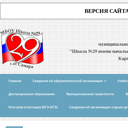
ВЕРСИЯ САЙТ
муниципально
"Школа №29 имени начальн
Карп
Главная
Сведения об образовательной организации
»
Учебн
Дистанционное образование
Функциональная грамотность
В
Итоговая аттестация (ЕГЭ-ОГЭ)
Сведения об организации отдыха де