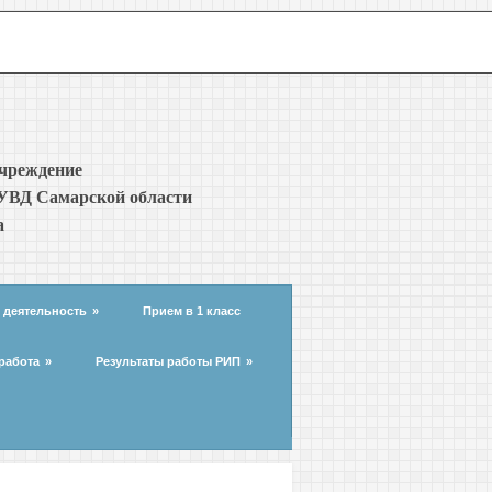
учреждение
УВД Самарской области
а
 деятельность
»
Прием в 1 класс
работа
»
Результаты работы РИП
»