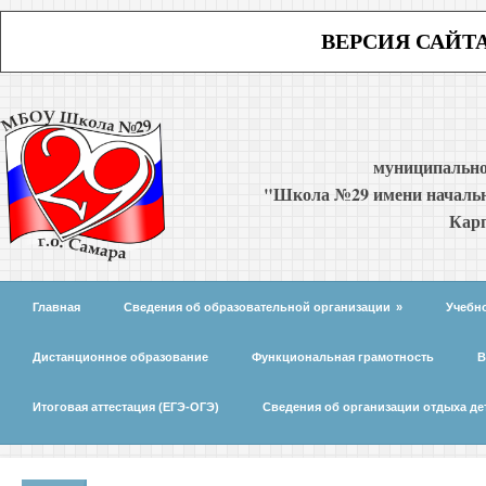
ВЕРСИЯ САЙТ
муниципально
"Школа №29 имени начальн
Карп
Главная
Сведения об образовательной организации
»
Учебн
Дистанционное образование
Функциональная грамотность
В
Итоговая аттестация (ЕГЭ-ОГЭ)
Сведения об организации отдыха де