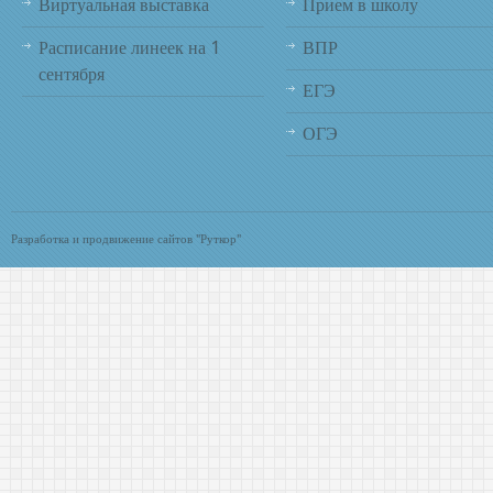
Виртуальная выставка
Прием в школу
Расписание линеек на 1
ВПР
сентября
ЕГЭ
ОГЭ
Разработка и продвижение сайтов "Руткор"