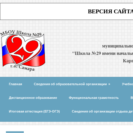
ВЕРСИЯ САЙТ
муниципально
"Школа №29 имени начальн
Карп
Главная
Сведения об образовательной организации
»
Учебн
Дистанционное образование
Функциональная грамотность
В
Итоговая аттестация (ЕГЭ-ОГЭ)
Сведения об организации отдыха де