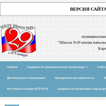
ВЕРСИЯ САЙТ
муниципально
"Школа №29 имени начальн
Карп
Главная
Сведения об образовательной организации
»
Учебн
Дистанционное образование
Функциональная грамотность
В
Итоговая аттестация (ЕГЭ-ОГЭ)
Сведения об организации отдыха де