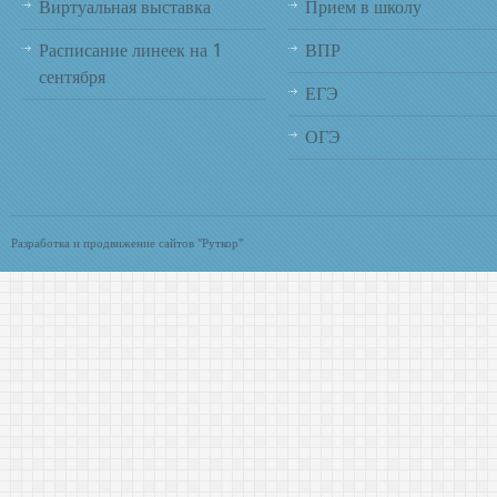
Виртуальная выставка
Прием в школу
Расписание линеек на 1
ВПР
сентября
ЕГЭ
ОГЭ
Разработка и продвижение сайтов "Руткор"