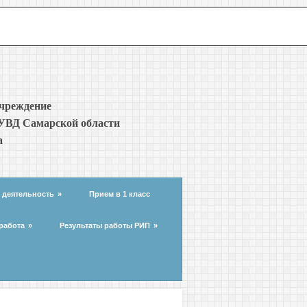
учреждение
УВД Самарской области
а
 деятельность
»
Прием в 1 класс
работа
»
Результаты работы РИП
»