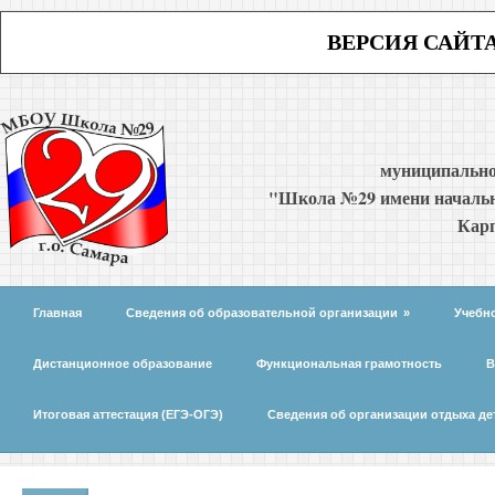
ВЕРСИЯ САЙТ
муниципально
"Школа №29 имени начальн
Карп
Главная
Сведения об образовательной организации
»
Учебн
Дистанционное образование
Функциональная грамотность
В
Итоговая аттестация (ЕГЭ-ОГЭ)
Сведения об организации отдыха де