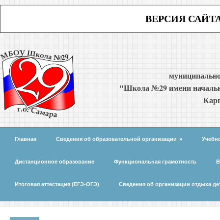
ВЕРСИЯ САЙТ
муниципально
"Школа №29 имени начальн
Карп
Главная
Сведения об образовательной организации
»
Учебн
Дистанционное образование
Функциональная грамотность
В
Итоговая аттестация (ЕГЭ-ОГЭ)
Сведения об организации отдыха де