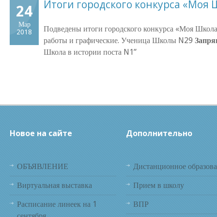
Итоги городского конкурса «Моя 
24
Мар
Подведены итоги городского конкурса «Моя Школа 
2018
работы и графические. Ученица Школы N29
Запря
Школа в истории поста N1”
Новое на сайте
Дополнительно
ОБЪЯВЛЕНИЕ
Дистанционное образов
Виртуальная выставка
Прием в школу
Расписание линеек на 1
ВПР
сентября