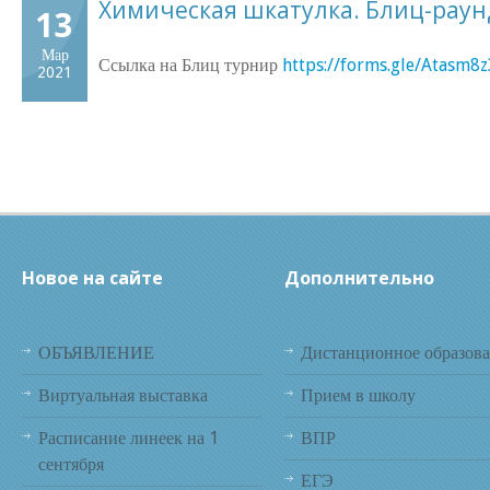
Химическая шкатулка. Блиц-раун
13
Мар
Ссылка на Блиц турнир
https://forms.gle/Atasm
2021
Новое на сайте
Дополнительно
ОБЪЯВЛЕНИЕ
Дистанционное образов
Виртуальная выставка
Прием в школу
Расписание линеек на 1
ВПР
сентября
ЕГЭ