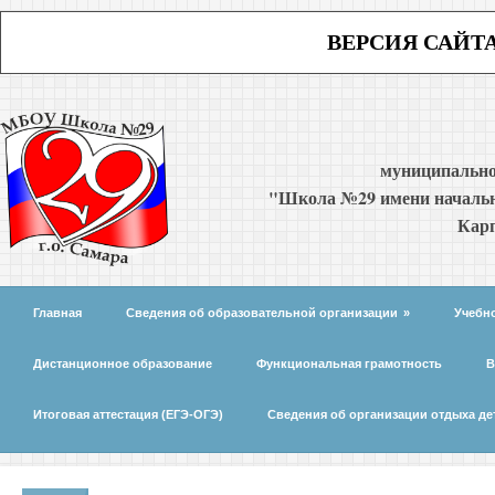
ВЕРСИЯ САЙТ
муниципально
"Школа №29 имени начальн
Карп
Главная
Сведения об образовательной организации
»
Учебн
Дистанционное образование
Функциональная грамотность
В
Итоговая аттестация (ЕГЭ-ОГЭ)
Сведения об организации отдыха де