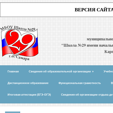
ВЕРСИЯ САЙТ
муниципально
"Школа №29 имени начальн
Карп
Главная
Сведения об образовательной организации
»
Учебн
Дистанционное образование
Функциональная грамотность
В
Итоговая аттестация (ЕГЭ-ОГЭ)
Сведения об организации отдыха де