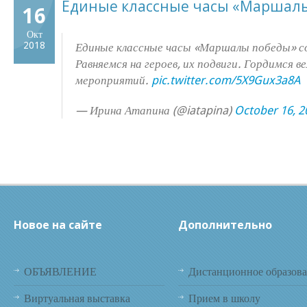
Единые классные часы «Маршал
16
Окт
2018
Единые классные часы «Маршалы победы» сос
Равняемся на героев, их подвиги. Гордимся 
мероприятий.
pic.twitter.com/5X9Gux3a8A
— Ирина Атапина (@iatapina)
October 16, 2
Новое на сайте
Дополнительно
ОБЪЯВЛЕНИЕ
Дистанционное образов
Виртуальная выставка
Прием в школу