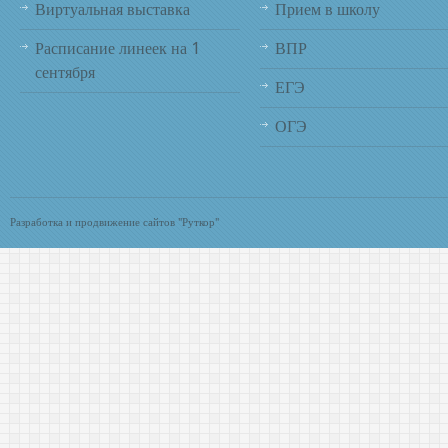
Виртуальная выставка
Прием в школу
Расписание линеек на 1
ВПР
сентября
ЕГЭ
ОГЭ
Разработка и продвижение сайтов "Руткор"