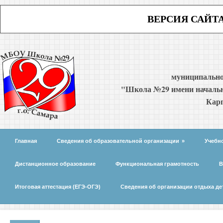
ВЕРСИЯ САЙТ
муниципально
"Школа №29 имени начальн
Карп
Главная
Сведения об образовательной организации
»
Учебн
Дистанционное образование
Функциональная грамотность
В
Итоговая аттестация (ЕГЭ-ОГЭ)
Сведения об организации отдыха де