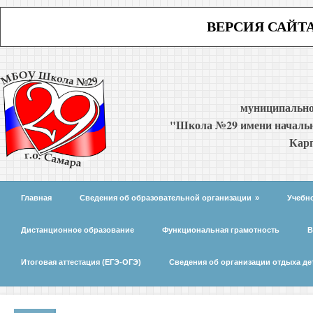
ВЕРСИЯ САЙТ
муниципально
"Школа №29 имени начальн
Карп
Главная
Сведения об образовательной организации
»
Учебн
Дистанционное образование
Функциональная грамотность
В
Итоговая аттестация (ЕГЭ-ОГЭ)
Сведения об организации отдыха де