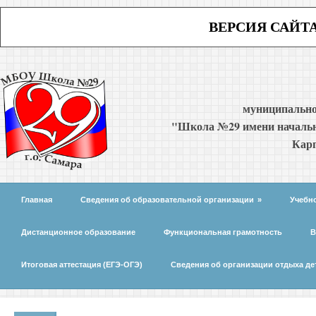
ВЕРСИЯ САЙТ
муниципально
"Школа №29 имени начальн
Карп
Главная
Сведения об образовательной организации
»
Учебн
Дистанционное образование
Функциональная грамотность
В
Итоговая аттестация (ЕГЭ-ОГЭ)
Сведения об организации отдыха де