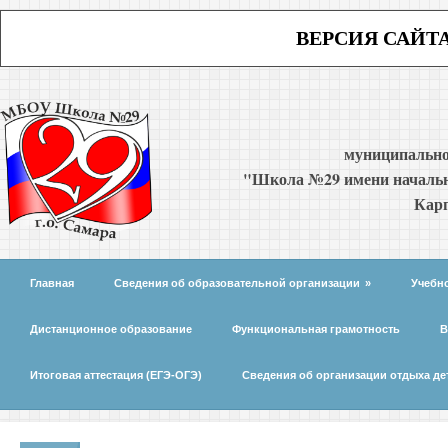
ВЕРСИЯ САЙТ
муниципально
"Школа №29 имени начальн
Карп
Главная
Сведения об образовательной организации
»
Учебн
Дистанционное образование
Функциональная грамотность
В
Итоговая аттестация (ЕГЭ-ОГЭ)
Сведения об организации отдыха де