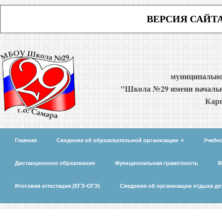
ВЕРСИЯ САЙТ
муниципально
"Школа №29 имени начальн
Карп
Главная
Сведения об образовательной организации
»
Учебн
Дистанционное образование
Функциональная грамотность
В
Итоговая аттестация (ЕГЭ-ОГЭ)
Сведения об организации отдыха де