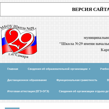
ВЕРСИЯ САЙТ
муниципально
"Школа №29 имени начальн
Карп
Главная
Сведения об образовательной организации
»
Учебн
Дистанционное образование
Функциональная грамотность
В
Итоговая аттестация (ЕГЭ-ОГЭ)
Сведения об организации отдыха де